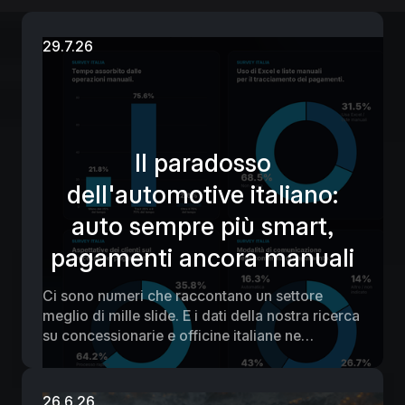
29.7.26
Il paradosso
dell'automotive italiano:
auto sempre più smart,
pagamenti ancora manuali
Ci sono numeri che raccontano un settore
meglio di mille slide. E i dati della nostra ricerca
su concessionarie e officine italiane ne
raccontano uno piuttosto scomodo: mentre
l'auto diventa connessa, elettrica, quasi
autonoma, il modo in cui la filiera incassa i
26.6.26