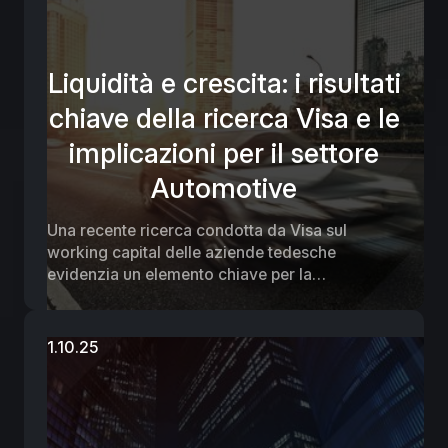
Liquidità e crescita: i risultati
chiave della ricerca Visa e le
implicazioni per il settore
Automotive
Una recente ricerca condotta da Visa sul
working capital delle aziende tedesche
evidenzia un elemento chiave per la
competitività delle PMI: la liquidità è oggi il
motore della crescita, non più solo una riserva
di sicurezza. I dati mostrano che le aziende più
1.10.25
performanti gestiscono il cash flow in modo più
efficiente, pagando le fatture il 28% più
rapidamente e riducendo i costi finanziari del
25%, con un risparmio medio annuo di 11