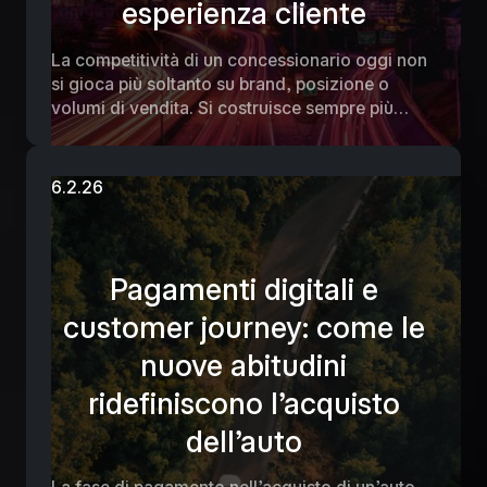
esperienza cliente
La competitività di un concessionario oggi non
si gioca più soltanto su brand, posizione o
volumi di vendita. Si costruisce sempre più
spesso dove il cliente non guarda direttamente:
nei processi, nelle strutture e nella capacità
dell’azienda di restare solida anche sotto
6.2.26
pressione. Il contesto, infatti, è cambiato. I
margini sono sotto pressione, gli investimenti in
tecnologia e competenze aumentano e, allo
stesso tempo, i clienti si aspettano
Pagamenti digitali e
un’esperienza moderna, semplice e coerente
customer journey: come le
lungo tutti i touchpoint. Per chi guida una
concessionaria, questo significa che crescere
nuove abitudini
non basta più: per restare competitivi bisogna
saper governare con precisione le leve interne
ridefiniscono l’acquisto
del business.
dell’auto