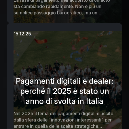
La fase di pagamento nell’acquisto di un’auto
sta cambiando rapidamente. Non è più un
semplice passaggio burocratico, ma un
momento strategico della customer journey.
Sempre più clienti vogliono prenotare e
confermare un veicolo in modo rapido e
15.12.25
trasparente, con la possibilità di versare la
caparra online prima del ritiro.
Pagamenti digitali e dealer:
perché il 2025 è stato un
anno di svolta in Italia
Nel 2025 il tema dei pagamenti digitali è uscito
dalla sfera delle “innovazioni interessanti” per
entrare in quella delle scelte strategiche,