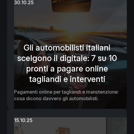
più determinante nella scelta del dealer da
30.10.25
parte degli automobilisti.
Gli automobilisti italiani
scelgono il digitale: 7 su 10
pronti a pagare online
tagliandi e interventi
Pagamenti online per tagliandi e manutenzione:
cosa dicono davvero gli automobilisti.
15.10.25