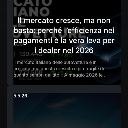
Il mercato cresce, ma non
basta: perché l’efficienza nei
pagamenti è la vera leva per
i dealer nel 2026
Il mercato italiano delle autovetture è in
crescita, ma questa crescita è più fragile di
quanto sembri dai titoli. A maggio 2026 le
immatricolazioni sono 150.096 unità, con un
+7,6% rispetto a maggio 2025. Nei primi
cinque mesi dell’anno il mercato chiude a
5.5.26
790.301 vetture, +9,4% su base annua.
Tuttavia, il confronto strutturale con il 2019
rivela una contrazione del –13,2% nello stesso
periodo. Il mercato è in fase di recupero, ma
non ha ancora ritrovato la sua dimensione pre-