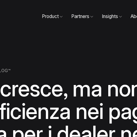
Product
Partners
Insights
Ab
LOG™
 cresce, ma no
fficienza nei p
va per i dealer 