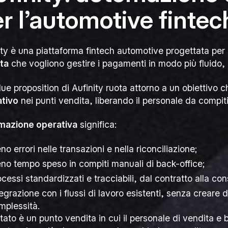
r l’automotive fintec
ity è una piattaforma fintech automotive progettata per
ta
che vogliono gestire i pagamenti in modo più fluido, 
lue proposition di Aufinity ruota attorno a un obiettivo c
tivo
nei punti vendita, liberando il personale da compiti 
mazione operativa
significa:
no errori nelle transazioni e nella riconciliazione;
no tempo speso in compiti manuali di back-office;
ocessi standardizzati e tracciabili, dal contratto alla co
tegrazione con i flussi di lavoro esistenti, senza creare 
mplessità.
ultato è un punto vendita in cui il personale di vendita e