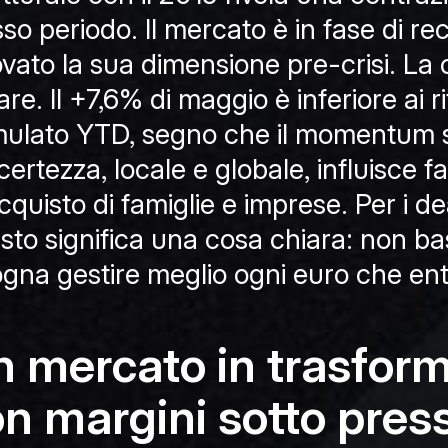
sso periodo. Il mercato è in fase di 
rovato la sua dimensione pre-crisi. L
are. Il +7,6% di maggio è inferiore ai ri
ulato YTD, segno che il momentum s
certezza, locale e globale, influisce f
cquisto di famiglie e imprese. Per i de
sto significa una cosa chiara: non ba
ogna gestire meglio ogni euro che ent
 mercato in trasform
n margini sotto pres