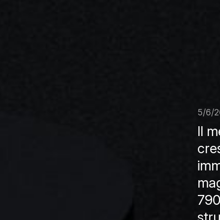
5/6/
Il 
cres
imm
mag
790
str