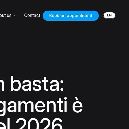
out us
Contact
EN
Book an appointment
n basta:
agamenti è
nel 2026