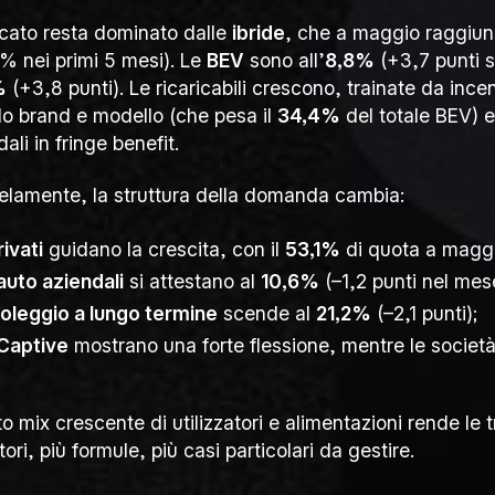
rcato resta dominato dalle
ibride
, che a maggio raggiun
% nei primi 5 mesi). Le
BEV
sono all’
8,8%
(+3,7 punti s
%
(+3,8 punti). Le ricaricabili crescono, trainate da ince
lo brand e modello (che pesa il
34,4%
del totale BEV) e
ali in fringe benefit.
lelamente, la struttura della domanda cambia:
rivati
guidano la crescita, con il
53,1%
di quota a maggi
auto aziendali
si attestano al
10,6%
(–1,2 punti nel mes
oleggio a lungo termine
scende al
21,2%
(–2,1 punti);
Captive
mostrano una forte flessione, mentre le societ
o mix crescente di utilizzatori e alimentazioni rende le 
tori, più formule, più casi particolari da gestire.