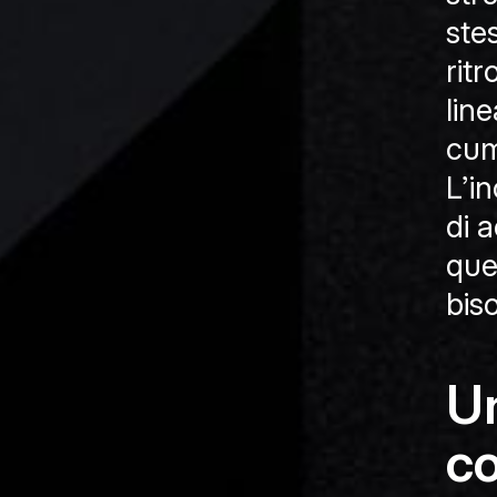
ste
rit
line
cum
L’in
di a
que
bis
Un
co