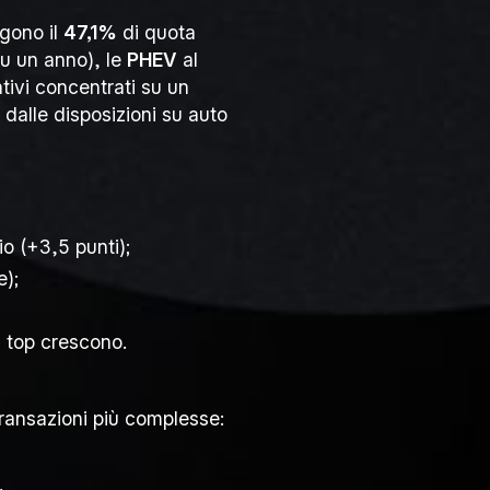
gono il
47,1%
di quota
u un anno), le
PHEV
al
ntivi concentrati su un
 dalle disposizioni su auto
o (+3,5 punti);
e);
à top crescono.
transazioni più complesse: