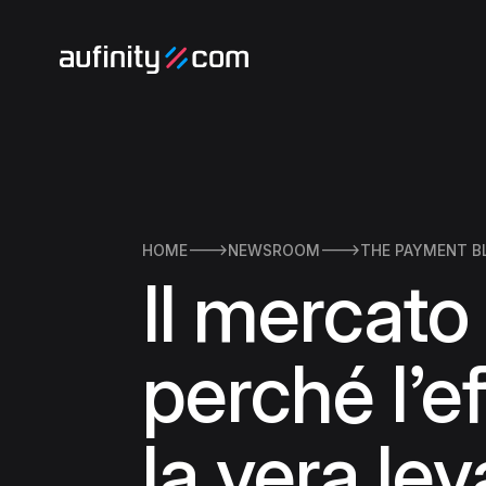
HOME

NEWSROOM

THE PAYMENT B
Il mercato
perché l’e
la vera le