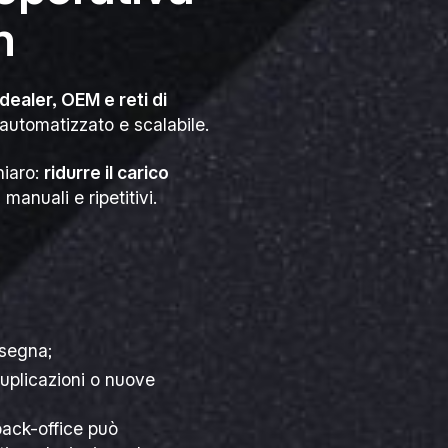
h
dealer, OEM e reti di
automatizzato e scalabile.
hiaro:
ridurre il carico
manuali e ripetitivi.
nsegna;
duplicazioni o nuove
 back-office può