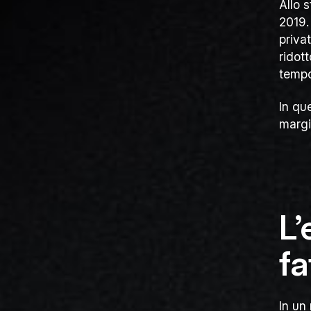
Allo 
2019.
priva
ridot
tempo
In qu
margi
L’
fa
In un 