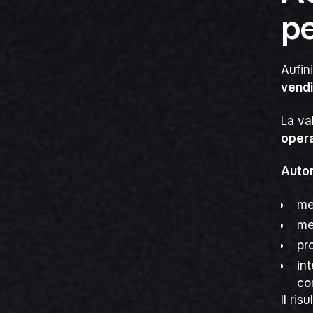
pe
Aufin
vendi
La va
opera
Auto
me
me
pr
in
co
Il ris