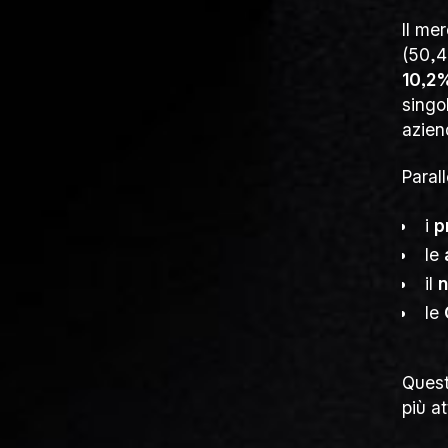
Il me
(50,4
10,2
singo
aziend
Paral
i
p
le
il
n
le
Quest
più at