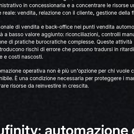
istrativo in concessionaria e a concentrare le risorse
 reale: vendita, relazione con il cliente, gestione della f
rsonale di vendita e back-office nei punti vendita autom
tà a basso valore aggiunto: riconciliazioni, controlli manu
one di pratiche burocratiche complesse. Queste attivit
roducono rischi di errore che possono tradursi in ritardi 
e e costi nascosti.
omazione operativa non è più un’opzione per chi vuole
nibile. È una condizione necessaria per proteggere i marg
rare risorse da reinvestire in crescita.
finity: automazione 