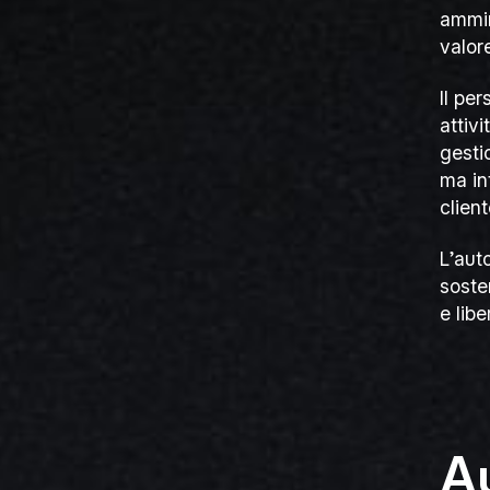
ammin
valore
Il pe
attivi
gesti
ma int
client
L’aut
soste
e libe
Au