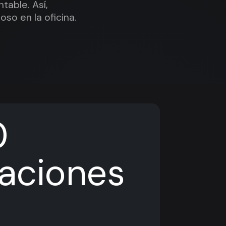
table. Así,
so en la oficina.
0
laciones