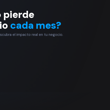
 pierde
io
cada mes?
cubra el impacto real en tu negocio.
🚗 Ve
🔧 Tal