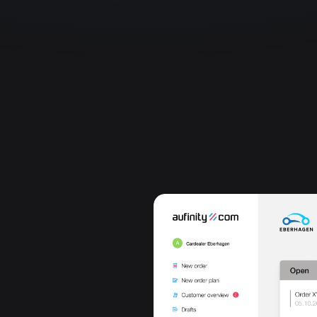
Coste horario interno
i
€/h