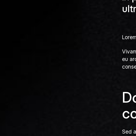
ult
Lorem
Vivam
eu ar
conse
Do
co
Sed a