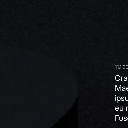
11.1.2
Cras
Mae
ips
eu 
Fusc