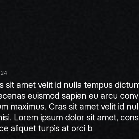
024
 sit amet velit id nulla tempus dictum
cenas euismod sapien eu arcu convall
um maximus. Cras sit amet velit id nu
nisi. Lorem ipsum dolor sit amet, conse
e aliquet turpis at orci b