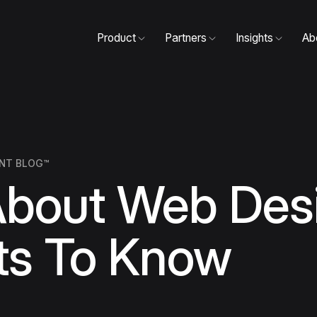
Product
Partners
Insights
Ab
NT BLOG™
About Web Des
ts To Know