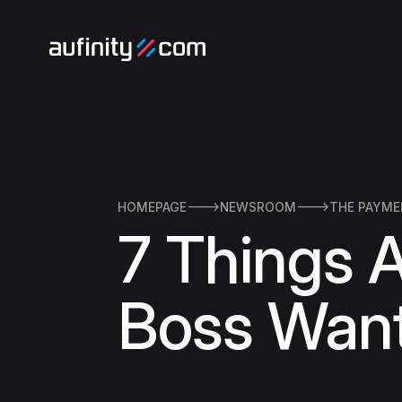
HOMEPAGE

NEWSROOM

THE PAYME
7 Things 
Boss Wan