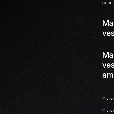
nunc v
Mae
ve
Mae
ves
ame
Cras 
Cras 