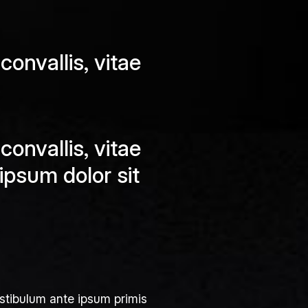
onvallis, vitae
onvallis, vitae
psum dolor sit
estibulum ante ipsum primis