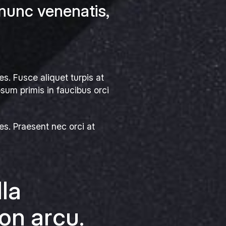
nunc venenatis,
ies. Fusce aliquet turpis at
sum primis in faucibus orci
ies. Praesent nec orci at
lla
on arcu.