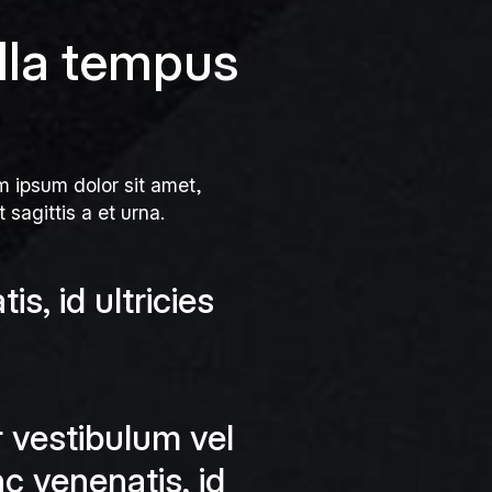
ulla tempus
m ipsum dolor sit amet,
 sagittis a et urna.
s, id ultricies
r vestibulum vel
c venenatis, id