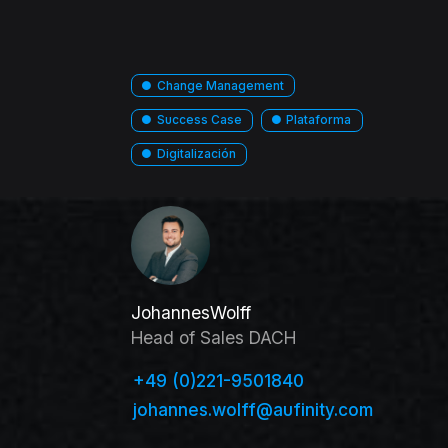
●
Change Management
●
Success Case
●
Plataforma
●
Digitalización
Johannes
Wolff
Head of Sales DACH
+49 (0)221-9501840
johannes.wolff@aufinity.com