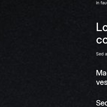
in fau
Lo
co
Sed a
Mae
ve
Sed