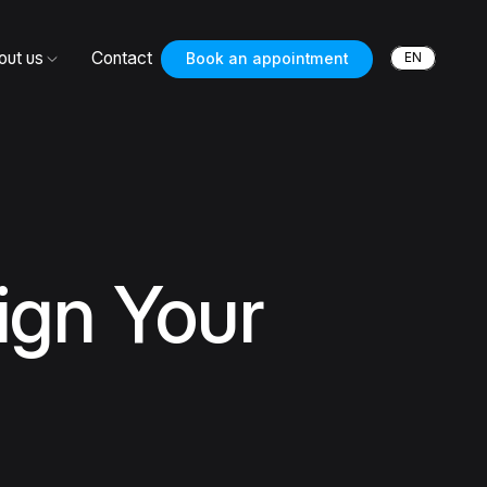
out us
Contact
EN
Book an appointment
ign Your