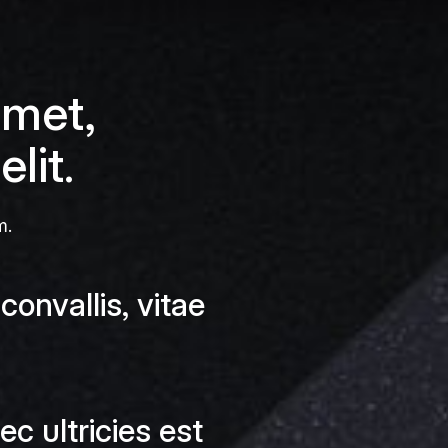
amet,
lit.
m.
onvallis, vitae
ec ultricies est