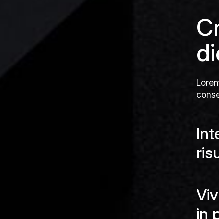
Cr
di
Lorem
conse
Int
ris
Viv
in 