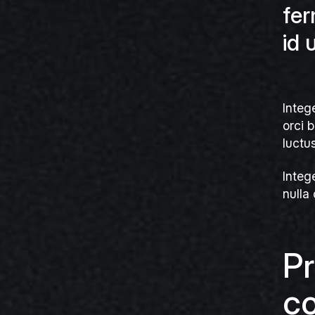
fer
id 
Intege
orci 
luctus
Intege
nulla
Pr
co